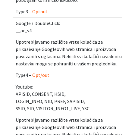
poboljšali korisničko iskustvo.
Type3 –
Optout
Google / DoubleClick:
__ar_v4
Upotrebljavamo različite vrste kolačića za
prikazivanje Googleovih web stranica i proizvoda
povezanih s oglasima. Neki ili svi kolačići navedeni u
nastavku mogu se pohraniti u vašem pregledniku.
Type4 –
Opt/out
Youtube:
APISID, CONSENT, HSID,
LOGIN_INFO, NID, PREF, SAPISID,
SSID, SID, VISITOR_INFO1_LIVE, YSC
Upotrebljavamo različite vrste kolačića za
prikazivanje Googleovih web stranica i proizvoda
povezanih s oglasima. Neki ili svi kolačići navedeni u