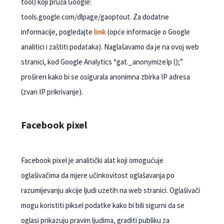
tool) koji pruža Google:
tools.google.com/dlpage/gaoptout. Za dodatne
informacije, pogledajte
link
(opće informacije o Google
analitici i zaštiti podataka). Naglašavamo da je na ovoj web
stranici, kod Google Analytics “gat._anonymizeIp ();”
proširen kako bi se osigurala anonimna zbirka IP adresa
(zvan IP prikrivanje).
Facebook pixel
Facebook pixel je analitički alat koji omogućuje
oglašivačima da mjere učinkovitost oglašavanja po
razumijevanju akcije ljudi uzetih na web stranici. Oglašivači
mogu koristiti piksel podatke kako bi bili sigurni da se
oglasi prikazuju pravim ljudima, graditi publiku za