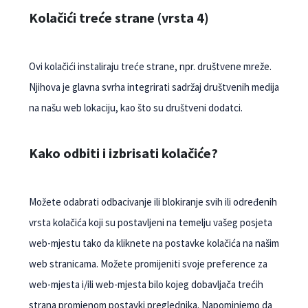
Kolačići treće strane (vrsta 4)
Ovi kolačići instaliraju treće strane, npr. društvene mreže.
Njihova je glavna svrha integrirati sadržaj društvenih medija
na našu web lokaciju, kao što su društveni dodatci.
Kako odbiti i izbrisati kolačiće?
Možete odabrati odbacivanje ili blokiranje svih ili određenih
vrsta kolačića koji su postavljeni na temelju vašeg posjeta
web-mjestu tako da kliknete na postavke kolačića na našim
web stranicama. Možete promijeniti svoje preference za
web-mjesta i/ili web-mjesta bilo kojeg dobavljača trećih
strana promjenom postavki preglednika. Napominjemo da