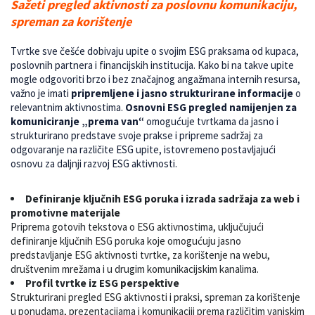
Sažeti pregled aktivnosti za poslovnu komunikaciju,
spreman za korištenje
Tvrtke sve češće dobivaju upite o svojim ESG praksama od kupaca,
poslovnih partnera i financijskih institucija. Kako bi na takve upite
mogle odgovoriti brzo i bez značajnog angažmana internih resursa,
važno je imati
pripremljene i jasno strukturirane informacije
o
relevantnim aktivnostima.
Osnovni ESG pregled namijenjen za
komuniciranje „prema van“
omogućuje tvrtkama da jasno i
strukturirano predstave svoje prakse i pripreme sadržaj za
odgovaranje na različite ESG upite, istovremeno postavljajući
osnovu za daljnji razvoj ESG aktivnosti.
Definiranje ključnih ESG poruka i izrada sadržaja za web i
promotivne materijale
Priprema gotovih tekstova o ESG aktivnostima, uključujući
definiranje ključnih ESG poruka koje omogućuju jasno
predstavljanje ESG aktivnosti tvrtke, za korištenje na webu,
društvenim mrežama i u drugim komunikacijskim kanalima.
Profil tvrtke iz ESG perspektive
Strukturirani pregled ESG aktivnosti i praksi, spreman za korištenje
u ponudama, prezentacijama i komunikaciji prema različitim vanjskim