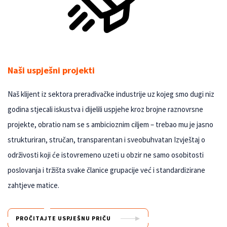
Naši uspješni projekti
Naš klijent iz sektora prerađivačke industrije uz kojeg smo dugi niz
godina stjecali iskustva i dijelili uspjehe kroz brojne raznovrsne
projekte, obratio nam se s ambicioznim ciljem – trebao mu je jasno
strukturiran, stručan, transparentan i sveobuhvatan Izvještaj o
održivosti koji će istovremeno uzeti u obzir ne samo osobitosti
poslovanja i tržišta svake članice grupacije već i standardizirane
zahtjeve matice.
PROČITAJTE USPJEŠNU PRIČU