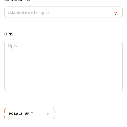
Odaberite svrhu upita
▾
OPIS
POŠALJI UPIT