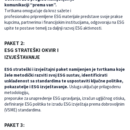
komunikaciji “prema van”.
Tvrtkama omogućuje da kroz sažete i
profesionalno pripremljene ESG materijale predstave svoje prakse
kupcima, partnerima i financijskim institucijama, odgovoraju na ESG
upite te postave temelj za daljnji razvoj ESG aktivnosti.
PAKET 2:
ESG STRATEŠKI OKVIR I
IZVJEŠTAVANJE
ESG strateški i izvještajni paket namijenjen je tvrtkama koje
žele metodički razviti svoj ESG sustav, identificirati
usklađenost sa standardima te uspostaviti ključne politike,
pokazatelje i ESG izvještavanje.
Usluga uključuje prilagođenu
metodologiju,
preporuke za unapređenje ESG upravljanja, izračun ugljičnog otiska,
definiranje ESG politika te izradu ESG izvještaja prema dobrovoljnim
(VSME) standardima.
PAKET 3: