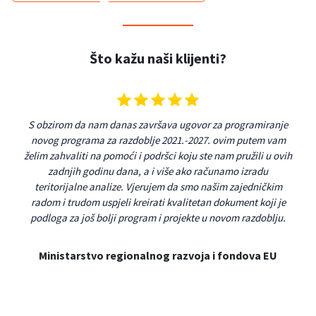
Što kažu naši klijenti?
 s
S obzirom da nam danas završava ugovor za programiranje
Aps
u
novog programa za razdoblje 2021.-2027. ovim putem vam
na 
smo
želim zahvaliti na pomoći i podršci koju ste nam pružili u ovih
v
 se
zadnjih godinu dana, a i više ako računamo izradu
pro
ičkog
teritorijalne analize. Vjerujem da smo našim zajedničkim
p
og
radom i trudom uspjeli kreirati kvalitetan dokument koji je
rast
podloga za još bolji program i projekte u novom razdoblju.
n
re
pr
Ministarstvo regionalnog razvoja i fondova EU
me
Ap
rj