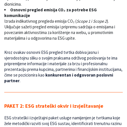
dionicima.
Osnovni pregled emisija CO₂ za potrebe ESG
komunikacije
Izrada indikativnog pregleda emisija CO₂ (
Scope 1 i Scope 2
).
Uključuje sažeti pregled emisija i pripremu sadržaja o emisijama i
povezanim aktivnostima za korištenje na webu, u promotivnim
materijalima i u odgovorima na ESG upite.
Kroz ovakav osnovni ESG pregled tvrtka dobiva jasnu i
vjerodostojnu sliku o svojim praksama održivog poslovanja te ima
pripremljene informacije i materijale za brzu i profesionalnu
prezentaciju prema kupcima, partnerima i financijskim institucijama,
čime se pozicionira kao
konkurentan i odgovoran poslovni
partner
.
PAKET 2:
ESG strateški okvir i izvještavanje
ESG strateški i izvještajni paket usluge namijenjen je tvrtkama koje
žele metodički razviti svoj ESG sustav, identificirati trenutnu razinu