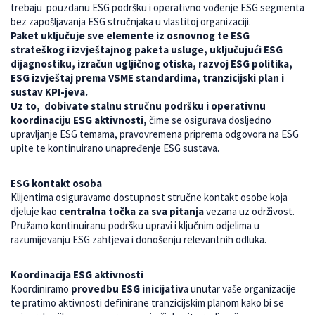
trebaju pouzdanu ESG podršku i operativno vođenje ESG segmenta
bez zapošljavanja ESG stručnjaka u vlastitoj organizaciji.
Paket uključuje sve elemente iz osnovnog te ESG
strateškog i izvještajnog paketa usluge, uključujući ESG
dijagnostiku, izračun ugljičnog otiska, razvoj ESG politika,
ESG izvještaj prema VSME standardima, tranzicijski plan i
sustav KPI-jeva.
Uz to, dobivate stalnu stručnu podršku i operativnu
koordinaciju ESG aktivnosti,
čime se osigurava dosljedno
upravljanje ESG temama, pravovremena priprema odgovora na ESG
upite te kontinuirano unapređenje ESG sustava.
ESG kontakt osoba
Klijentima osiguravamo dostupnost stručne kontakt osobe koja
djeluje kao
centralna točka za sva pitanja
vezana uz održivost.
Pružamo kontinuiranu podršku upravi i ključnim odjelima u
razumijevanju ESG zahtjeva i donošenju relevantnih odluka.
Koordinacija ESG aktivnosti
Koordiniramo
provedbu ESG inicijativ
a unutar vaše organizacije
te pratimo aktivnosti definirane tranzicijskim planom kako bi se