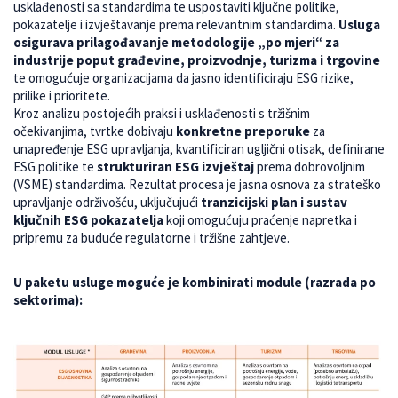
usklađenosti sa standardima te uspostaviti ključne politike,
pokazatelje i izvještavanje prema relevantnim standardima.
Usluga
osigurava prilagođavanje metodologije „po mjeri“ za
industrije poput građevine, proizvodnje, turizma i trgovine
te omogućuje organizacijama da jasno identificiraju ESG rizike,
prilike i prioritete.
Kroz analizu postojećih praksi i usklađenosti s tržišnim
očekivanjima, tvrtke dobivaju
konkretne preporuke
za
unapređenje ESG upravljanja, kvantificiran ugljični otisak, definirane
ESG politike te
strukturiran ESG izvještaj
prema dobrovoljnim
(VSME) standardima. Rezultat procesa je jasna osnova za strateško
upravljanje održivošću, uključujući
tranzicijski plan i sustav
ključnih ESG pokazatelja
koji omogućuju praćenje napretka i
pripremu za buduće regulatorne i tržišne zahtjeve.
U paketu usluge moguće je kombinirati module (razrada po
sektorima):