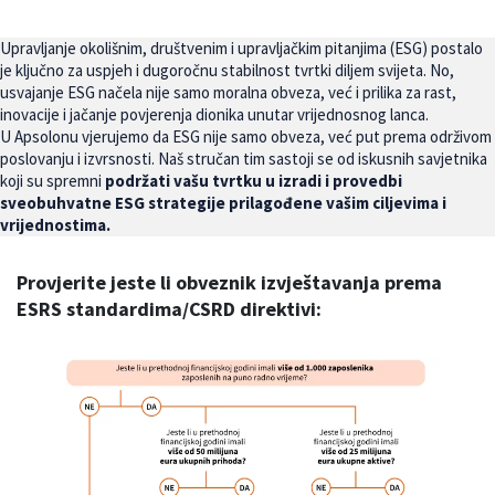
Upravljanje okolišnim, društvenim i upravljačkim pitanjima (ESG) postalo
je ključno za uspjeh i dugoročnu stabilnost tvrtki diljem svijeta. No,
usvajanje ESG načela nije samo moralna obveza, već i prilika za rast,
inovacije i jačanje povjerenja dionika unutar vrijednosnog lanca.
U Apsolonu vjerujemo da ESG nije samo obveza, već put prema održivom
poslovanju i izvrsnosti. Naš stručan tim sastoji se od iskusnih savjetnika
koji su spremni
podržati vašu tvrtku u izradi i provedbi
sveobuhvatne ESG strategije prilagođene vašim ciljevima i
vrijednostima.
Provjerite jeste li obveznik izvještavanja prema
ESRS standardima/CSRD direktivi: