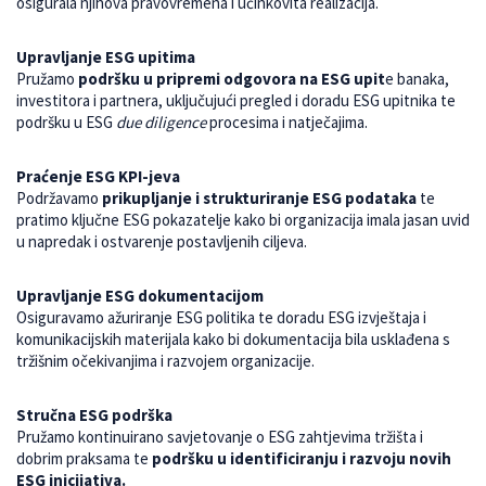
osigurala njihova pravovremena i učinkovita realizacija.
Upravljanje ESG upitima
Pružamo
podršku u pripremi odgovora na ESG upit
e banaka,
investitora i partnera, uključujući pregled i doradu ESG upitnika te
podršku u ESG
due diligence
procesima i natječajima.
Praćenje ESG KPI-jeva
Podržavamo
prikupljanje i strukturiranje ESG podataka
te
pratimo ključne ESG pokazatelje kako bi organizacija imala jasan uvid
u napredak i ostvarenje postavljenih ciljeva.
Upravljanje ESG dokumentacijom
Osiguravamo ažuriranje ESG politika te doradu ESG izvještaja i
komunikacijskih materijala kako bi dokumentacija bila usklađena s
tržišnim očekivanjima i razvojem organizacije.
Stručna ESG podrška
Pružamo kontinuirano savjetovanje o ESG zahtjevima tržišta i
dobrim praksama te
podršku u identificiranju i razvoju novih
ESG inicijativa.