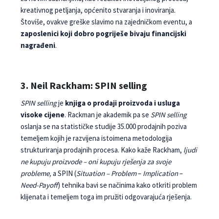
kreativnog petljanja, općenito stvaranja i inoviranja.
Štoviše, ovakve greške slavimo na zajedničkom eventu, a
zaposlenici koji dobro pogriješe bivaju financijski
nagrađeni
.
3. Neil Rackham: SPIN selling
SPIN selling
je
knjiga o prodaji proizvoda i usluga
visoke cijene
. Rackman je akademik pa se
SPIN selling
oslanja se na statističke studije 35.000 prodajnih poziva
temeljem kojih je razvijena istoimena metodologija
strukturiranja prodajnih procesa. Kako kaže Rackham,
ljudi
ne kupuju proizvode – oni kupuju rješenja za svoje
probleme,
a SPIN (
Situation – Problem
–
Implication
–
Need-Payoff
) tehnika bavi se načinima kako otkriti problem
klijenata i temeljem toga im pružiti odgovarajuća rješenja.