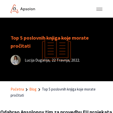
Top 5 poslovnih knjiga koje morate
pročitati
Lucija Dugalija
,
22 Travnja, 2022.
Početna
Blog
Top 5 poslovnih knjiga koje morate
pročitati
Odabrao Apsolonov tim za provedbu EU projekata