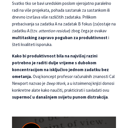
Svatko tko se bavi uredskim poslom vjerojatno paralelno
radi na više projekata, pohađa sastanak za sastankom ili
dnevno izvršava više različitih zadataka. Prilikom
prebacivanja sa zadatka A na zadatak B fokus (za)ostaje na
zadatku A (tzv.
attention residue
) zbog čega je ovakav
multitasking zapravo poguban za produktivnost
i
šteti kvaliteti isporuka.
Kako bi produktivnost bila na najvišoj razini
potrebno je raditi dulje vrijeme s dubokom
koncentracijom na isključivo jednom zadatku bez
ometanja.
Ovaj koncept profesor računalnih znanosti Cal
Newport nazvao je
Deep Work,
a u istoimenoj knjizi donosi
konkretne alate kako naučiti, prakticirati i savladati ovu
supermoć u današnjem svijetu punom distrakcija
.