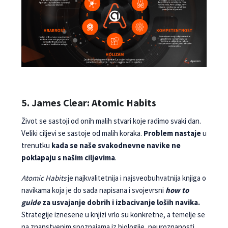
5. James Clear: Atomic Habits
Život se sastoji od onih malih stvari koje radimo svaki dan.
Veliki ciljevi se sastoje od malih koraka.
Problem nastaje
u
trenutku
kada se naše svakodnevne navike ne
poklapaju s našim ciljevima
.
Atomic Habits
je najkvalitetnija i najsveobuhvatnija knjiga o
navikama koja je do sada napisana i svojevrsni
how to
guide
za usvajanje dobrih i izbacivanje loših navika.
Strategije iznesene u knjizi vrlo su konkretne, a temelje se
na znanstvenim spoznajama iz biologije, neuroznanosti,