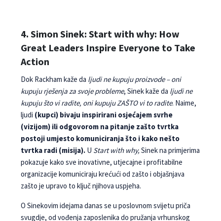
4. Simon Sinek: Start with why: How
Great Leaders Inspire Everyone to Take
Action
Dok Rackham kaže da
ljudi ne kupuju proizvode – oni
kupuju rješenja za svoje probleme
, Sinek kaže da
ljudi ne
kupuju što vi radite, oni kupuju ZAŠTO vi to radite
. Naime,
ljudi
(kupci) bivaju inspirirani osjećajem svrhe
(vizijom) ili odgovorom na pitanje zašto tvrtka
postoji umjesto komuniciranja što i kako nešto
tvrtka radi (misija).
U
Start with why,
Sinek na primjerima
pokazuje kako sve inovativne, utjecajne i profitabilne
organizacije komuniciraju krećući od zašto i objašnjava
zašto je upravo to ključ njihova uspjeha.
O Sinekovim idejama danas se u poslovnom svijetu priča
svugdje, od vođenja zaposlenika do pružanja vrhunskog