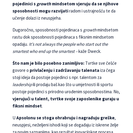
pojedinici s
growth
mindsetom vjeruju da se njihove
sposobnosti mogu razvijati
radom i ustrajnošću te da
učenje dolazi iz neuspjeha.
Dugoročno, sposobnosti pojedinaca s
growth
mindsetom
rastu dok sposobnosti pojedinaca s fiksnim mindsetom
opadaju.
It’s not always the people who start out the
smartest who end up the smartest –
kaže Dweck.
Što nam je bilo posebno zanimljivo:
Tvrtke sve češće
govore o
privlačenju i zadržavanju talenata
iza čega
stoji ideja da postoje pojedinci s npr. talentom za
leadership
ili prodaju baš kao što u umjetnosti ili sportu
postoje pojedinci s prirodno urođenim sposobnostima. No,
vjerujući u talent, tvrtke svoje zaposlenike guraju u
fiksni mindset
.
U
Apsolonu se stoga ohrabruju i nagrađuju greške
,
neuspjesi, neželjeni ishodi koji se događaju iz iskrene želje
za novim saznanjima, kao rezultat inovacijskog procesa,