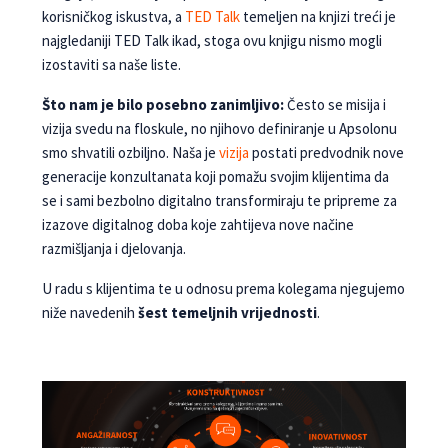
korisničkog iskustva, a
TED Talk
temeljen na knjizi treći je
najgledaniji TED Talk ikad, stoga ovu knjigu nismo mogli
izostaviti sa naše liste.
Što nam je bilo posebno zanimljivo:
Često se misija i
vizija svedu na floskule, no njihovo definiranje u Apsolonu
smo shvatili ozbiljno. Naša je
vizija
postati predvodnik nove
generacije konzultanata koji pomažu svojim klijentima da
se i sami bezbolno digitalno transformiraju te pripreme za
izazove digitalnog doba koje zahtijeva nove načine
razmišljanja i djelovanja.
U radu s klijentima te u odnosu prema kolegama njegujemo
niže navedenih
šest temeljnih vrijednosti
.