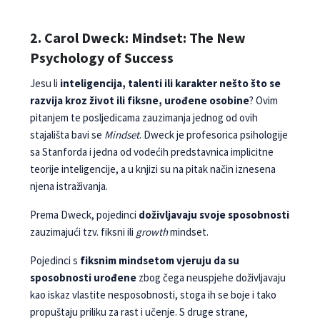
2. Carol Dweck: Mindset: The New
Psychology of Success
Jesu li
inteligencija, talenti ili karakter nešto što se
razvija kroz život ili fiksne, urođene osobine
? Ovim
pitanjem te posljedicama zauzimanja jednog od ovih
stajališta bavi se
Mindset
. Dweck je profesorica psihologije
sa Stanforda i jedna od vodećih predstavnica implicitne
teorije inteligencije, a u knjizi su na pitak način iznesena
njena istraživanja.
Prema Dweck, pojedinci
doživljavaju svoje sposobnosti
zauzimajući tzv. fiksni ili
growth
mindset.
Pojedinci s
fiksnim mindsetom vjeruju da su
sposobnosti urođene
zbog čega neuspjehe doživljavaju
kao iskaz vlastite nesposobnosti, stoga ih se boje i tako
propuštaju priliku za rast i učenje. S druge strane,