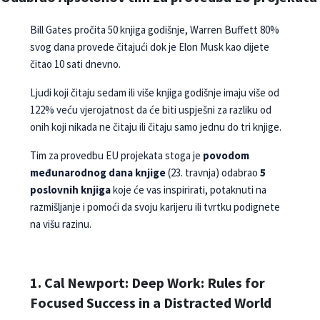
Bill Gates pročita 50 knjiga godišnje, Warren Buffett 80%
svog dana provede čitajući dok je Elon Musk kao dijete
čitao 10 sati dnevno.
Ljudi koji čitaju sedam ili više knjiga godišnje imaju više od
122% veću vjerojatnost da će biti uspješni za razliku od
onih koji nikada ne čitaju ili čitaju samo jednu do tri knjige.
Tim za provedbu EU projekata stoga je
povodom
međunarodnog dana knjige
(23. travnja) odabrao
5
poslovnih knjiga
koje će vas inspirirati, potaknuti na
razmišljanje i pomoći da svoju karijeru ili tvrtku podignete
na višu razinu.
1. Cal Newport: Deep Work: Rules for
Focused Success in a Distracted World