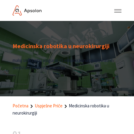
Medicinska robotika u neurokirurgiji
maloj smo tvrtki osigurali 15 milijuna kuna bespovratnih
sredstava za razvoj inovacija
Početna
Uspješne Priče
Medicinska robotika u
neurokirurgiji