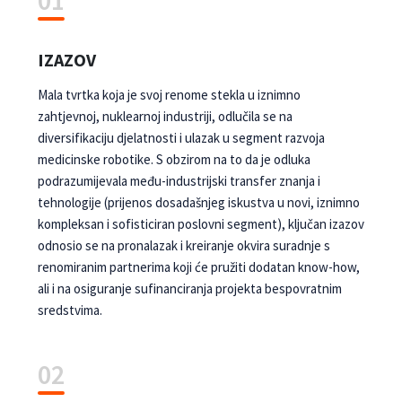
01
IZAZOV
Mala tvrtka koja je svoj renome stekla u iznimno
zahtjevnoj, nuklearnoj industriji, odlučila se na
diversifikaciju djelatnosti i ulazak u segment razvoja
medicinske robotike. S obzirom na to da je odluka
podrazumijevala među-industrijski transfer znanja i
tehnologije (prijenos dosadašnjeg iskustva u novi, iznimno
kompleksan i sofisticiran poslovni segment), ključan izazov
odnosio se na pronalazak i kreiranje okvira suradnje s
renomiranim partnerima koji će pružiti dodatan know-how,
ali i na osiguranje sufinanciranja projekta bespovratnim
sredstvima.
02