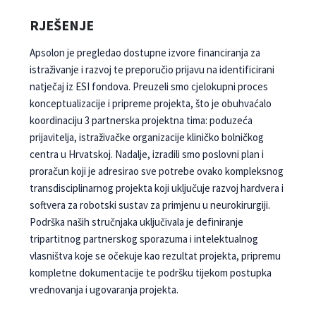
RJEŠENJE
Apsolon je pregledao dostupne izvore financiranja za
istraživanje i razvoj te preporučio prijavu na identificirani
natječaj iz ESI fondova. Preuzeli smo cjelokupni proces
konceptualizacije i pripreme projekta, što je obuhvaćalo
koordinaciju 3 partnerska projektna tima: poduzeća
prijavitelja, istraživačke organizacije kliničko bolničkog
centra u Hrvatskoj. Nadalje, izradili smo poslovni plan i
proračun koji je adresirao sve potrebe ovako kompleksnog
transdisciplinarnog projekta koji uključuje razvoj hardvera i
softvera za robotski sustav za primjenu u neurokirurgiji.
Podrška naših stručnjaka uključivala je definiranje
tripartitnog partnerskog sporazuma i intelektualnog
vlasništva koje se očekuje kao rezultat projekta, pripremu
kompletne dokumentacije te podršku tijekom postupka
vrednovanja i ugovaranja projekta.