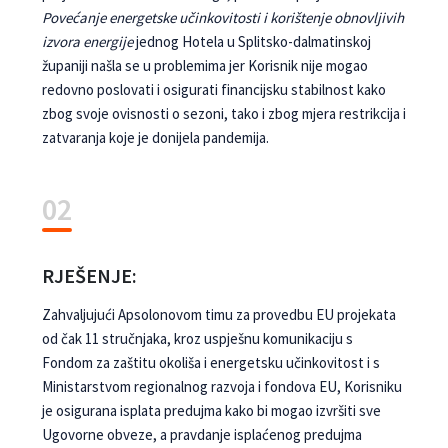
Povećanje energetske učinkovitosti i korištenje obnovljivih
izvora energije
jednog Hotela u Splitsko-dalmatinskoj
županiji našla se u problemima jer Korisnik nije mogao
redovno poslovati i osigurati financijsku stabilnost kako
zbog svoje ovisnosti o sezoni, tako i zbog mjera restrikcija i
zatvaranja koje je donijela pandemija.
02
RJEŠENJE:
Zahvaljujući Apsolonovom timu za provedbu EU projekata
od čak 11 stručnjaka, kroz uspješnu komunikaciju s
Fondom za zaštitu okoliša i energetsku učinkovitost i s
Ministarstvom regionalnog razvoja i fondova EU, Korisniku
je osigurana isplata predujma kako bi mogao izvršiti sve
Ugovorne obveze, a pravdanje isplaćenog predujma