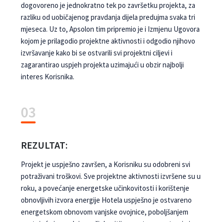
dogovoreno je jednokratno tek po završetku projekta, za
razliku od uobičajenog pravdanja dijela predujma svaka tri
mjeseca. Uz to, Apsolon tim pripremio je i Izmjenu Ugovora
kojom je prilagodio projektne aktivnosti i odgodio njihovo
izvršavanje kako bi se ostvarili svi projektni ciljevi i
zagarantirao uspjeh projekta uzimajući u obzir najbolji
interes Korisnika.
03
REZULTAT:
Projekt je uspješno završen, a Korisniku su odobreni svi
potraživani troškovi. Sve projektne aktivnosti izvršene su u
roku, a povećanje energetske učinkovitosti i korištenje
obnovljivih izvora energije Hotela uspješno je ostvareno
energetskom obnovom vanjske ovojnice, poboljšanjem