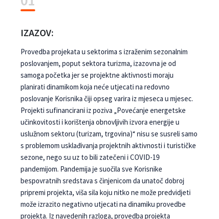
01
IZAZOV:
Provedba projekata u sektorima s izraženim sezonalnim
poslovanjem, poput sektora turizma, izazovna je od
samoga početka jer se projektne aktivnosti moraju
planirati dinamikom koja neće utjecati na redovno
poslovanje Korisnika čiji opseg varira iz mjeseca u mjesec.
Projekti sufinancirani iz poziva „Povećanje energetske
učinkovitosti i korištenja obnovljivih izvora energije u
uslužnom sektoru (turizam, trgovina)“ nisu se susreli samo
s problemom usklađivanja projektnih aktivnosti i turističke
sezone, nego su uz to bili zatečeni i COVID-19
pandemijom. Pandemija je suočila sve Korisnike
bespovratnih sredstava s činjenicom da unatoč dobroj
pripremi projekta, viša sila koju nitko ne može predvidjeti
može izrazito negativno utjecati na dinamiku provedbe
projekta. Iz navedenih razloga, provedba projekta