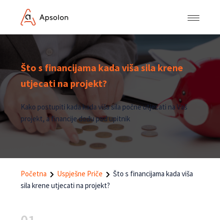
Što s financijama kada viša sila krene
utjecati na projekt?
Kako postupiti kada kada viša sila počne utjecati na Vaš
projekt, a financije dođu pod upitnik
Početna
Uspješne Priče
Što s financijama kada viša
sila krene utjecati na projekt?