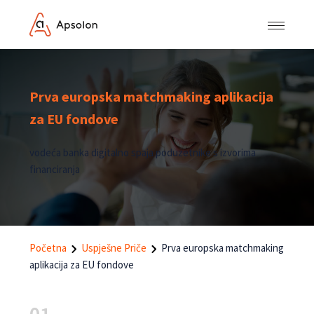
Prva europska matchmaking aplikacija
za EU fondove
vodeća banka digitalno spaja poduzetnike s izvorima
financiranja
Početna
Uspješne Priče
Prva europska matchmaking
aplikacija za EU fondove