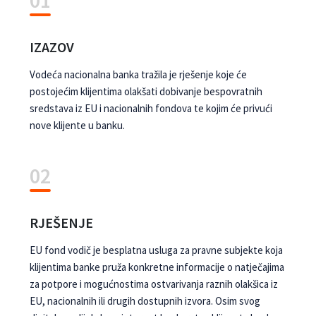
01
IZAZOV
Vodeća nacionalna banka tražila je rješenje koje će
postojećim klijentima olakšati dobivanje bespovratnih
sredstava iz EU i nacionalnih fondova te kojim će privući
nove klijente u banku.
02
RJEŠENJE
EU fond vodič je besplatna usluga za pravne subjekte koja
klijentima banke pruža konkretne informacije o natječajima
za potpore i mogućnostima ostvarivanja raznih olakšica iz
EU, nacionalnih ili drugih dostupnih izvora. Osim svog