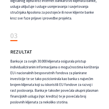
digitalnog dijela kroz internet bankarstvo klijenata banke,
usluga uključuje i usluge usmjeravanja i savjetovanja
stručnjaka Apsolona za postojeće ili nove klijente banke
kroz sve faze prijave i provedbe projekta.
03
REZULTAT
Banka je za svojih 30.000 klijenata osigurala pristup
individualiziranim informacijama o mogućnostima korištenja
EU i nacionalnih bespovratnih fondova za planirane
investicije te se tako pozicionirala kao banka s najvećim
brojem klijenata koji su iskoristili EU fondove za razvoj i
rast poslovanja. Banka je također povećala ukupni plasman
financijskih usluga (npr. kredita) te je povećala broj
poslovnih klijenata za nekoliko stotina.