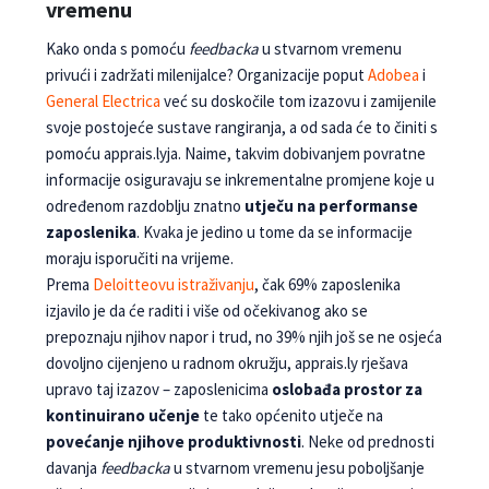
vremenu
Kako onda s pomoću
feedbacka
u stvarnom vre­menu
privući i zadržati milenijalce? Organizacije poput
Adobea
i
General Electrica
već su doskočile tom izazovu i zamijenile
svoje postojeće sustave ran­giranja, a od sada će to činiti s
pomoću apprais.lyja. Naime, takvim dobivanjem povratne
informacije osi­guravaju se inkrementalne promjene koje u
određenom razdoblju znatno
utječu na performanse
za­poslenika
. Kvaka je jedino u tome da se informacije
moraju isporučiti na vrijeme.
Prema
Deloitteovu istraživanju
, čak 69% zapo­slenika
izjavilo je da će raditi i više od očekivanog ako se
prepoznaju njihov napor i trud, no 39% njih još se ne osjeća
dovoljno cijenjeno u radnom okružju, apprais.ly rješava
upravo taj izazov – za­poslenicima
oslobađa prostor za
kontinuirano učenje
te tako općenito utječe na
povećanje njihove pro­duktivnosti
. Neke od prednosti
davanja
feedbacka
u stvarnom vremenu jesu poboljšanje