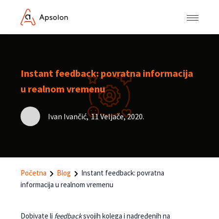
Instant feedback: povratna informacija
u realnom vremenu
Ivan Ivančić
,
11 Veljače, 2020.
Početna
Blog
Instant feedback: povratna
informacija u realnom vremenu
Dobivate li
feedback
svojih kolega i nadređenih na