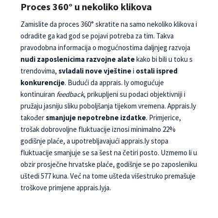
Proces 360° u nekoliko klikova
Zamislite da proces 360° skratite na samo nekoliko klikova i
odradite ga kad god se pojavi potreba za tim. Takva
pravodobna informacija o mogućnostima daljnjeg razvoja
nudi zaposlenicima razvojne alate
kako bi bili u toku s
trendovima,
svladali nove vje­štine
i
ostali ispred
konkurencije
. Budući da apprais. ly omogućuje
kontinuiran
feedback
, prikupljeni su podaci objektivniji i
pružaju jasniju sliku poboljšanja tijekom vremena. Apprais.ly
također
smanjuje ne­potrebne izdatke
. Primjerice,
trošak dobrovoljne fluktuacije iznosi minimalno 22%
godišnje plaće, a upotrebljavajući apprais.ly stopa
fluktuacije sma­njuje se sa šest na četiri posto. Uzmemo li u
obzir prosječne hrvatske plaće, godišnje se po zaposleniku
uštedi 577 kuna. Već na tome ušteda višestruko pre­mašuje
troškove primjene apprais.lyja.