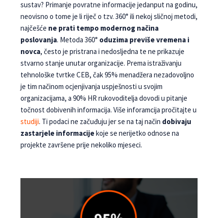
sustav? Pri­manje povratne informacije jedanput na godinu,
ne­ovisno o tome je li riječ o tzv. 360° ili nekoj sličnoj metodi,
najčešće
ne prati tempo modernog načina
poslovanja
. Metoda 360°
oduzima previše vremena i
novca
, često je pristrana i nedosljedna te ne prika­zuje
stvarno stanje unutar organizacije. Prema istraživanju
tehnološke tvrtke CEB, čak 95% me­nadžera nezadovoljno
je tim načinom ocjenjivanja uspješnosti u svojim
organizacijama, a 90% HR rukovoditelja dovodi u pitanje
točnost dobivenih in­formacija. Više inforamcija pročitajte u
studiji
. Ti podaci ne začuđuju jer se na taj način
dobivaju
zastarjele informacije
koje se nerijetko od­nose na
projekte završene prije nekoliko mjeseci.