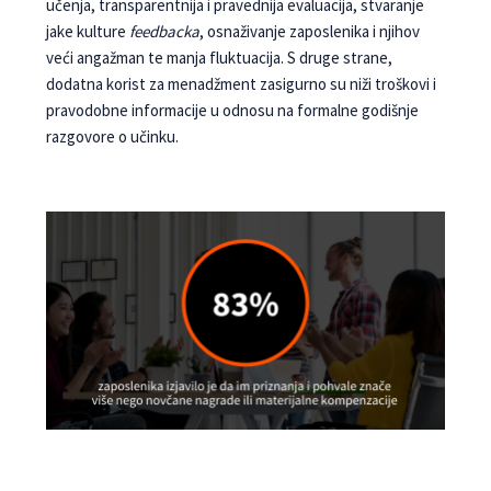
učenja, tran­sparentnija i pravednija evaluacija, stvaranje
jake kulture
feedbacka
, osnaživanje zaposlenika i njihov
veći angažman te manja fluktuacija. S druge strane,
dodatna korist za menadžment zasigurno su niži troškovi i
pravodobne informacije u odnosu na for­malne godišnje
razgovore o učinku.