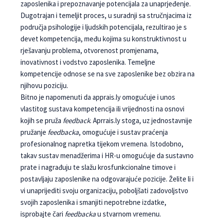
zaposlenika i prepoznavanje potencijala za unaprjeđenje.
Dugotrajan i temeljit proces, u suradnji sa stručnjacima iz
područja psihologije i ljudskih po­tencijala, rezultirao je s
devet kompetencija, među kojima su konstruktivnost u
rješavanju problema, otvorenost promjenama,
inovativnost i vodstvo za­poslenika. Temeljne
kompetencije odnose se na sve zaposlenike bez obzira na
njihovu poziciju.
Bitno je napomenuti da apprais.ly omogućuje i unos
vlastitog sustava kompetencija ili vrijednosti na osnovi
kojih se pruža
feedback
. Aprrais.ly stoga, uz jednostavnije
pružanje
feedbacka
, omogućuje i su­stav praćenja
profesionalnog napretka tijekom vre­mena. Istodobno,
takav sustav menadžerima i HR-u omogućuje da sustavno
prate i nagrađuju te slažu krosfunkcionalne timove i
postavljaju zaposlenike na odgovarajuće pozicije. Želite li i
vi unaprijediti svoju organizaciju, poboljšati zadovoljstvo
svojih za­poslenika i smanjiti nepotrebne izdatke,
isprobajte čari
feedbacka
u stvarnom vremenu.