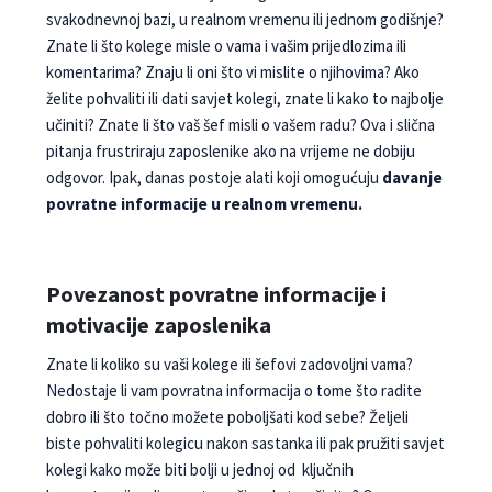
svakodnevnoj bazi, u realnom vremenu ili jednom godišnje?
Znate li što kolege misle o vama i vašim prijedlozima ili
komentarima? Znaju li oni što vi mislite o njihovima? Ako
želite pohvaliti ili dati savjet kolegi, znate li kako to najbolje
učiniti? Znate li što vaš šef misli o vašem radu? Ova i slična
pitanja frustriraju zaposlenike ako na vrijeme ne dobiju
odgovor. Ipak, danas postoje alati koji omogućuju
davanje
povratne informacije u realnom vremenu.
Povezanost povratne informacije i
motivacije zaposlenika
Znate li koliko su vaši kolege ili šefovi zado­voljni vama?
Nedostaje li vam povratna in­formacija o tome što radite
dobro ili što točno možete poboljšati kod sebe? Željeli
biste pohvaliti kolegicu nakon sastanka ili pak pružiti savjet
kolegi kako može biti bolji u jednoj od ključnih