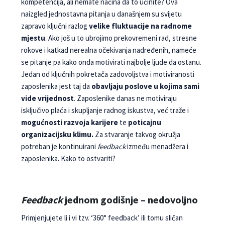
kompetencija, ali nemate načina da to uči­nite? Ova
naizgled jednostavna pitanja u današnjem su svijetu
zapravo ključni razlog
velike fluktuacije na radnome
mjestu
. Ako još u to ubrojimo preko­vremeni rad, stresne
rokove i katkad nerealna oče­kivanja nadređenih, nameće
se pitanje pa kako onda motivirati najbolje ljude da ostanu.
Jedan od ključnih pokretača zadovoljstva i motivi­ranosti
zaposlenika jest taj da
obavljaju poslove u kojima sami
vide vrijednost
. Zaposlenike danas ne motiviraju
isključivo plaća i skupljanje radnog isku­stva, već traže i
mogućnosti razvoja karijere
te
po­ticajnu
organizacijsku klimu.
Za stvaranje takvog okružja
potreban je kontinuirani
feedback
između menadžera i
zaposlenika. Kako to ostvariti?
Feedback
jednom godišnje – nedovoljno
Primjenjujete li i vi tzv. ‘360° feedback’ ili tomu sličan