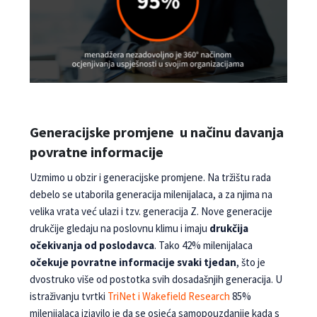
Generacijske promjene u načinu davanja
povratne informacije
Uzmimo u obzir i generacijske promjene. Na tržištu rada
debelo se utaborila generacija milenijalaca, a za njima na
velika vrata već ulazi i tzv. generacija Z. Nove generacije
drukčije gledaju na poslovnu klimu i imaju
drukčija
očekivanja od poslodavca
. Tako 42% milenijalaca
očekuje povratne informacije svaki tjedan
, što je
dvostruko više od postotka svih dosa­dašnjih generacija. U
istraživanju tvrtki
TriNet i Wa­kefield Research
85%
milenijalaca izjavilo je da se osjeća samopouzdanije kada s