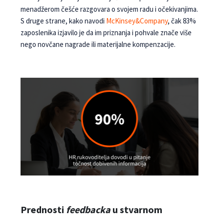
menadžerom češće razgovara o svojem radu i očekivanjima.
S druge strane, kako navodi
McKinsey&Company
, čak 83%
zaposlenika izjavilo je da im priznanja i po­hvale znače više
nego novčane nagrade ili materi­jalne kompenzacije.
Prednosti
feedbacka
u stvarnom